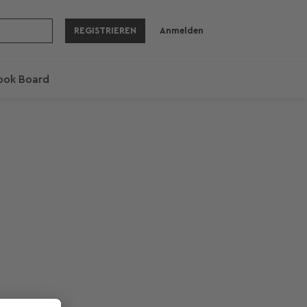
REGISTRIEREN
Anmelden
ook Board