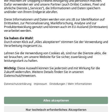
Ups! Da ist etwas schiefgelaufen. Bitte die Seite neu laden oder
nochmals versuchen.
Ups! Da ist etwas schiefgelaufen. Bitte die Seite neu laden oder
nochmals versuchen.
Ups! Da ist etwas schiefgelaufen. Bitte die Seite neu laden oder