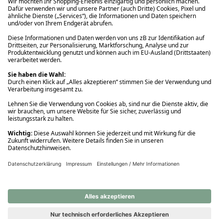
Ups! Da ist etwas schiefgelaufen. Bitte die Seite neu laden oder
nochmals versuchen.
Ups! Da ist etwas schiefgelaufen. Bitte die Seite neu laden oder
nochmals versuchen.
Ups! Da ist etwas schiefgelaufen. Bitte die Seite neu laden oder