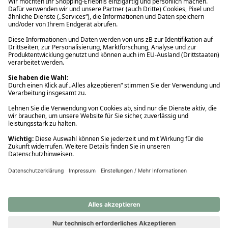
Ups! Da ist etwas schiefgelaufen. Bitte die Seite neu laden oder
nochmals versuchen.
Ups! Da ist etwas schiefgelaufen. Bitte die Seite neu laden oder
nochmals versuchen.
Ups! Da ist etwas schiefgelaufen. Bitte die Seite neu laden oder