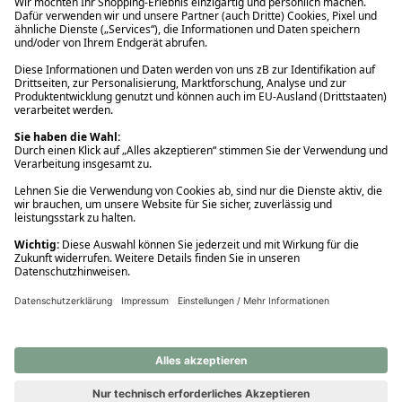
Ups! Da ist etwas schiefgelaufen. Bitte die Seite neu laden oder
nochmals versuchen.
Ups! Da ist etwas schiefgelaufen. Bitte die Seite neu laden oder
nochmals versuchen.
Ups! Da ist etwas schiefgelaufen. Bitte die Seite neu laden oder