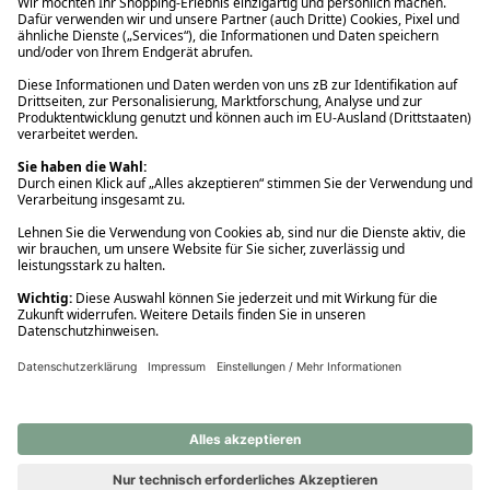
Ups! Da ist etwas schiefgelaufen. Bitte die Seite neu laden oder
nochmals versuchen.
Ups! Da ist etwas schiefgelaufen. Bitte die Seite neu laden oder
nochmals versuchen.
Ups! Da ist etwas schiefgelaufen. Bitte die Seite neu laden oder