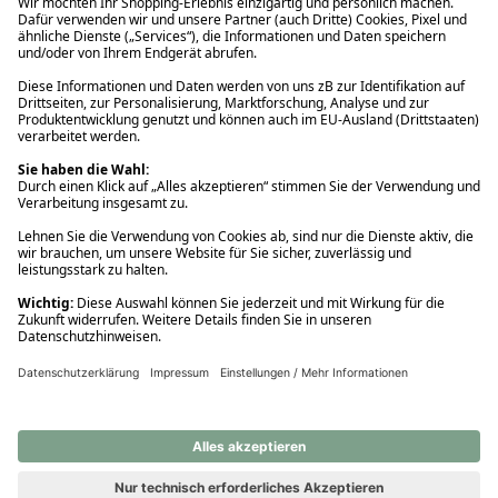
Ups! Da ist etwas schiefgelaufen. Bitte die Seite neu laden oder
nochmals versuchen.
Ups! Da ist etwas schiefgelaufen. Bitte die Seite neu laden oder
nochmals versuchen.
Ups! Da ist etwas schiefgelaufen. Bitte die Seite neu laden oder