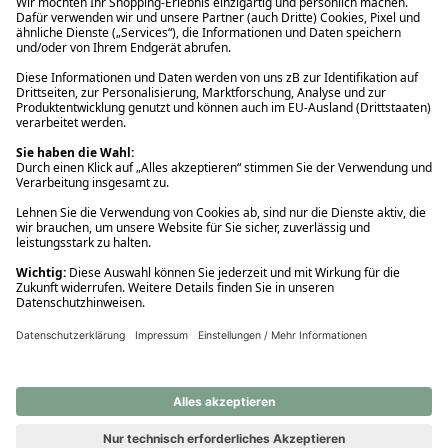
Ups! Da ist etwas schiefgelaufen. Bitte die Seite neu laden oder
nochmals versuchen.
Ups! Da ist etwas schiefgelaufen. Bitte die Seite neu laden oder
nochmals versuchen.
Ups! Da ist etwas schiefgelaufen. Bitte die Seite neu laden oder