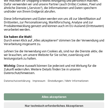
Ups! Da ist etwas schiefgelaufen. Bitte die Seite neu laden oder
nochmals versuchen.
Ups! Da ist etwas schiefgelaufen. Bitte die Seite neu laden oder
nochmals versuchen.
Ups! Da ist etwas schiefgelaufen. Bitte die Seite neu laden oder