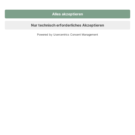
nochmals versuchen.
Ups! Da ist etwas schiefgelaufen. Bitte die Seite neu laden oder
nochmals versuchen.