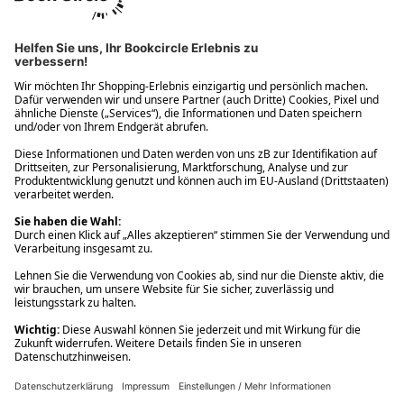
Ups! Da ist etwas schiefgelaufen. Bitte die Seite neu laden oder
nochmals versuchen.
Ups! Da ist etwas schiefgelaufen. Bitte die Seite neu laden oder