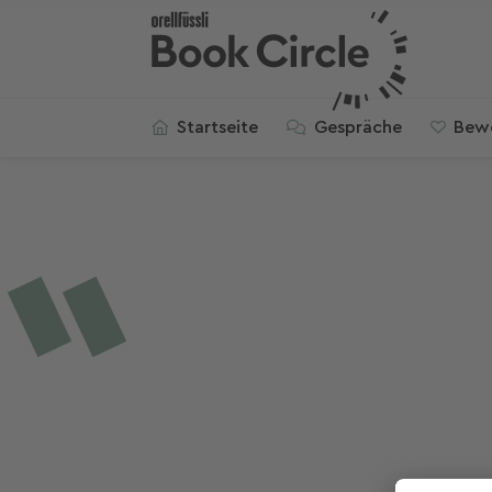
Startseite
Gespräche
Bew