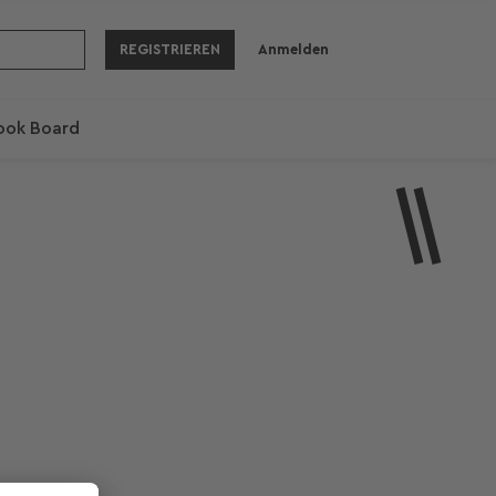
REGISTRIEREN
Anmelden
ook Board