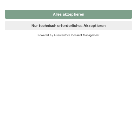
nochmals versuchen.
Ups! Da ist etwas schiefgelaufen. Bitte die Seite neu laden oder
nochmals versuchen.