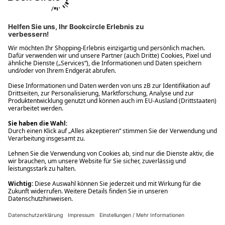
Ups! Da ist etwas schiefgelaufen. Bitte die Seite neu laden oder
nochmals versuchen.
Ups! Da ist etwas schiefgelaufen. Bitte die Seite neu laden oder