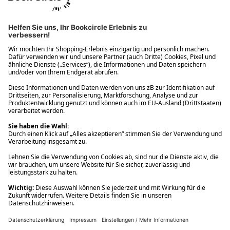
Ups! Da ist etwas schiefgelaufen. Bitte die Seite neu laden oder
nochmals versuchen.
Ups! Da ist etwas schiefgelaufen. Bitte die Seite neu laden oder