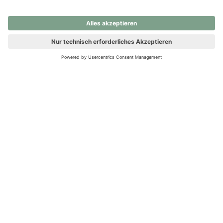
nochmals versuchen.
Ups! Da ist etwas schiefgelaufen. Bitte die Seite neu laden oder
nochmals versuchen.