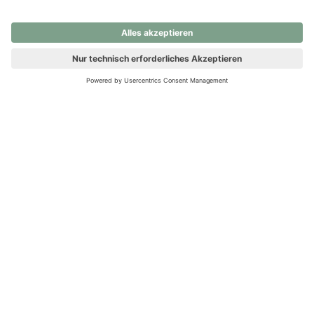
nochmals versuchen.
Ups! Da ist etwas schiefgelaufen. Bitte die Seite neu laden oder
nochmals versuchen.