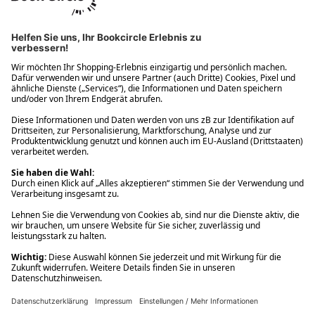
Ups! Da ist etwas schiefgelaufen. Bitte die Seite neu laden oder
nochmals versuchen.
Ups! Da ist etwas schiefgelaufen. Bitte die Seite neu laden oder