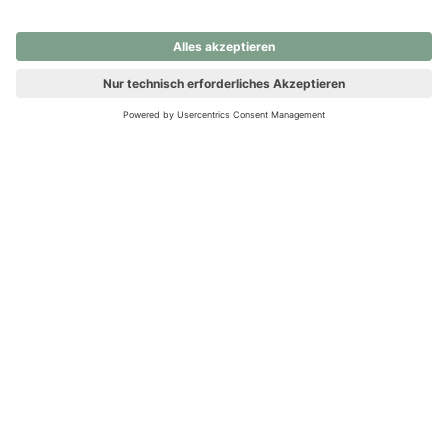
nochmals versuchen.
Ups! Da ist etwas schiefgelaufen. Bitte die Seite neu laden oder
nochmals versuchen.