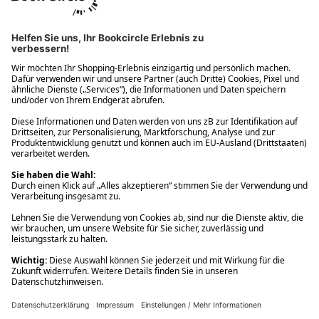
Ups! Da ist etwas schiefgelaufen. Bitte die Seite neu laden oder
nochmals versuchen.
Ups! Da ist etwas schiefgelaufen. Bitte die Seite neu laden oder