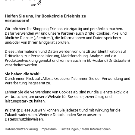
Ups! Da ist etwas schiefgelaufen. Bitte die Seite neu laden oder
nochmals versuchen.
Ups! Da ist etwas schiefgelaufen. Bitte die Seite neu laden oder