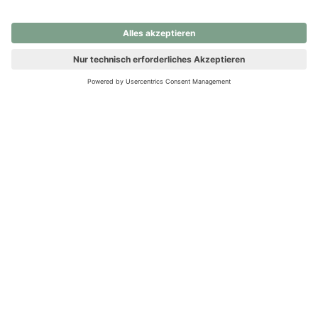
nochmals versuchen.
Ups! Da ist etwas schiefgelaufen. Bitte die Seite neu laden oder
nochmals versuchen.