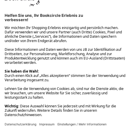
Ups! Da ist etwas schiefgelaufen. Bitte die Seite neu laden oder
nochmals versuchen.
Ups! Da ist etwas schiefgelaufen. Bitte die Seite neu laden oder