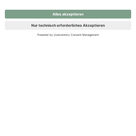
nochmals versuchen.
Ups! Da ist etwas schiefgelaufen. Bitte die Seite neu laden oder
nochmals versuchen.