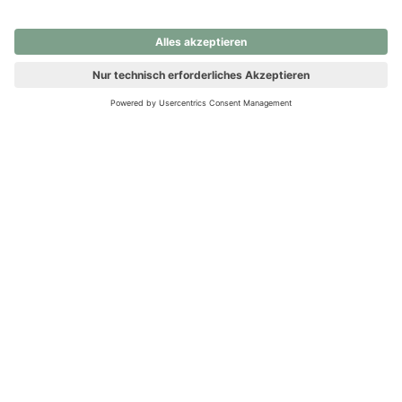
nochmals versuchen.
Ups! Da ist etwas schiefgelaufen. Bitte die Seite neu laden oder
nochmals versuchen.