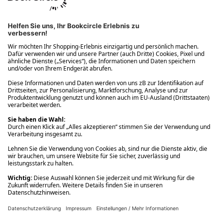
Ups! Da ist etwas schiefgelaufen. Bitte die Seite neu laden oder
nochmals versuchen.
Ups! Da ist etwas schiefgelaufen. Bitte die Seite neu laden oder