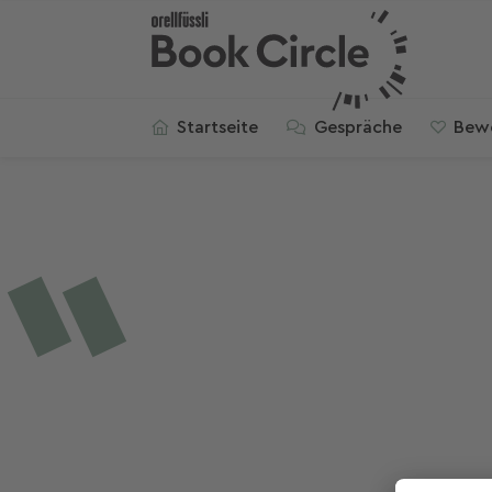
Startseite
Gespräche
Bew