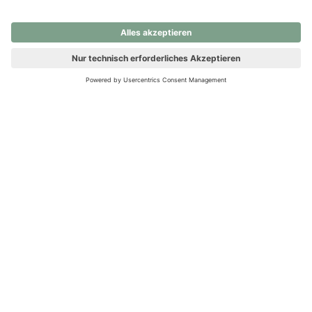
nochmals versuchen.
Ups! Da ist etwas schiefgelaufen. Bitte die Seite neu laden oder
nochmals versuchen.