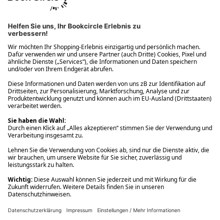
Ups! Da ist etwas schiefgelaufen. Bitte die Seite neu laden oder
nochmals versuchen.
Ups! Da ist etwas schiefgelaufen. Bitte die Seite neu laden oder