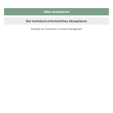
nochmals versuchen.
Ups! Da ist etwas schiefgelaufen. Bitte die Seite neu laden oder
nochmals versuchen.