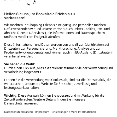
Ups! Da ist etwas schiefgelaufen. Bitte die Seite neu laden oder
nochmals versuchen.
Ups! Da ist etwas schiefgelaufen. Bitte die Seite neu laden oder