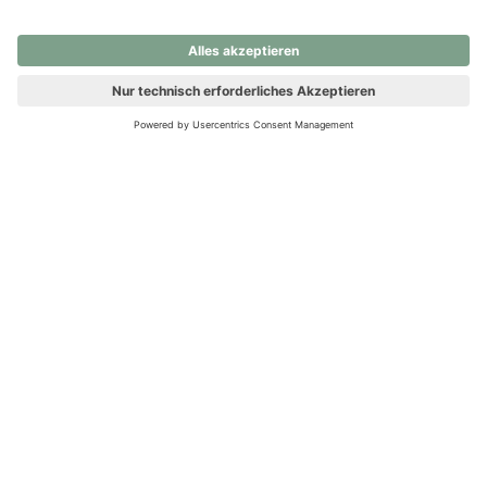
nochmals versuchen.
Ups! Da ist etwas schiefgelaufen. Bitte die Seite neu laden oder
nochmals versuchen.