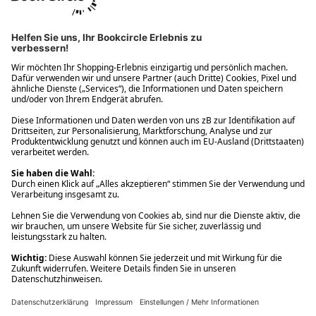
Ups! Da ist etwas schiefgelaufen. Bitte die Seite neu laden oder
nochmals versuchen.
Ups! Da ist etwas schiefgelaufen. Bitte die Seite neu laden oder