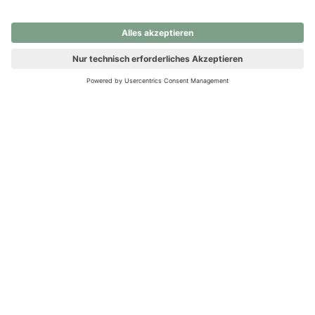
nochmals versuchen.
Ups! Da ist etwas schiefgelaufen. Bitte die Seite neu laden oder
nochmals versuchen.