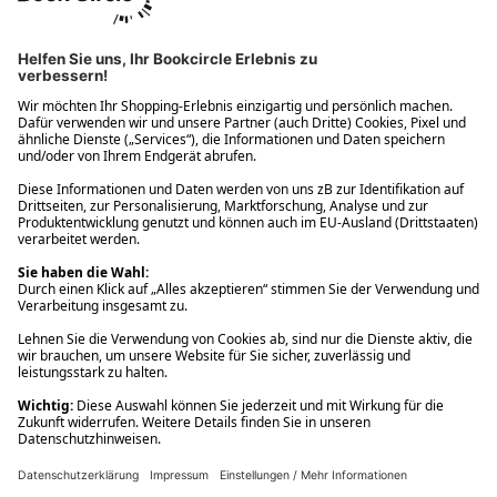
Ups! Da ist etwas schiefgelaufen. Bitte die Seite neu laden oder
nochmals versuchen.
Ups! Da ist etwas schiefgelaufen. Bitte die Seite neu laden oder