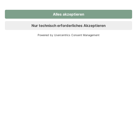
nochmals versuchen.
Ups! Da ist etwas schiefgelaufen. Bitte die Seite neu laden oder
nochmals versuchen.