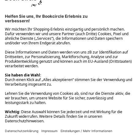
Ups! Da ist etwas schiefgelaufen. Bitte die Seite neu laden oder
nochmals versuchen.
Ups! Da ist etwas schiefgelaufen. Bitte die Seite neu laden oder