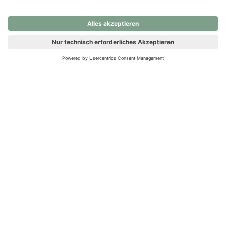
nochmals versuchen.
Ups! Da ist etwas schiefgelaufen. Bitte die Seite neu laden oder
nochmals versuchen.