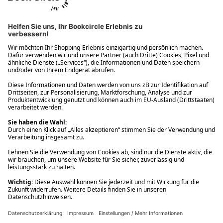
Ups! Da ist etwas schiefgelaufen. Bitte die Seite neu laden oder
nochmals versuchen.
Ups! Da ist etwas schiefgelaufen. Bitte die Seite neu laden oder