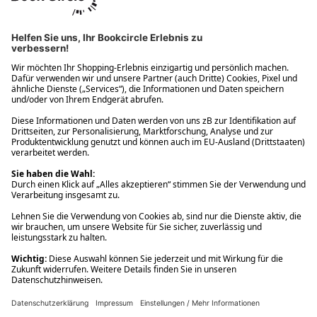
Ups! Da ist etwas schiefgelaufen. Bitte die Seite neu laden oder
nochmals versuchen.
Ups! Da ist etwas schiefgelaufen. Bitte die Seite neu laden oder