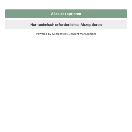
nochmals versuchen.
Ups! Da ist etwas schiefgelaufen. Bitte die Seite neu laden oder
nochmals versuchen.