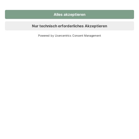
nochmals versuchen.
Ups! Da ist etwas schiefgelaufen. Bitte die Seite neu laden oder
nochmals versuchen.