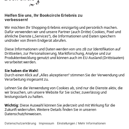
Ups! Da ist etwas schiefgelaufen. Bitte die Seite neu laden oder
nochmals versuchen.
Ups! Da ist etwas schiefgelaufen. Bitte die Seite neu laden oder