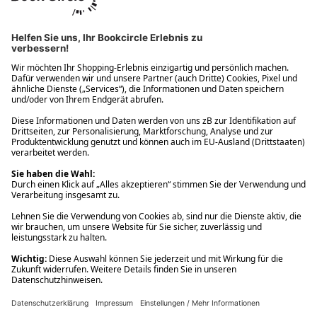
Ups! Da ist etwas schiefgelaufen. Bitte die Seite neu laden oder
nochmals versuchen.
Ups! Da ist etwas schiefgelaufen. Bitte die Seite neu laden oder