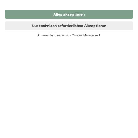
nochmals versuchen.
Ups! Da ist etwas schiefgelaufen. Bitte die Seite neu laden oder
nochmals versuchen.