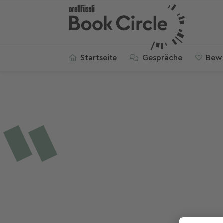
Startseite
Gespräche
Bew