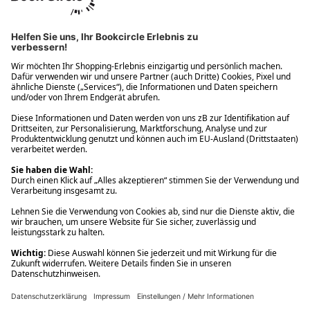
Ups! Da ist etwas schiefgelaufen. Bitte die Seite neu laden oder
nochmals versuchen.
Ups! Da ist etwas schiefgelaufen. Bitte die Seite neu laden oder