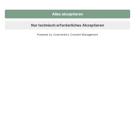
nochmals versuchen.
Ups! Da ist etwas schiefgelaufen. Bitte die Seite neu laden oder
nochmals versuchen.