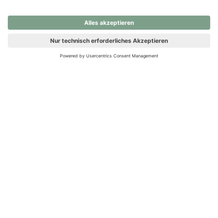
nochmals versuchen.
Ups! Da ist etwas schiefgelaufen. Bitte die Seite neu laden oder
nochmals versuchen.