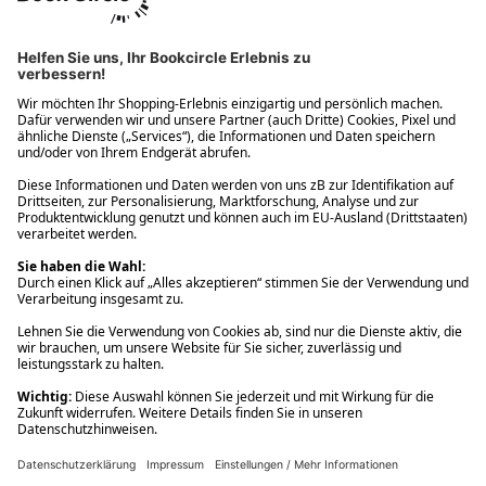
Ups! Da ist etwas schiefgelaufen. Bitte die Seite neu laden oder
nochmals versuchen.
Ups! Da ist etwas schiefgelaufen. Bitte die Seite neu laden oder