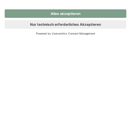
nochmals versuchen.
Ups! Da ist etwas schiefgelaufen. Bitte die Seite neu laden oder
nochmals versuchen.