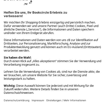
Ups! Da ist etwas schiefgelaufen. Bitte die Seite neu laden oder
nochmals versuchen.
Ups! Da ist etwas schiefgelaufen. Bitte die Seite neu laden oder