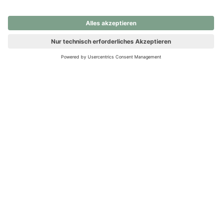
nochmals versuchen.
Ups! Da ist etwas schiefgelaufen. Bitte die Seite neu laden oder
nochmals versuchen.