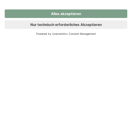
nochmals versuchen.
Ups! Da ist etwas schiefgelaufen. Bitte die Seite neu laden oder
nochmals versuchen.