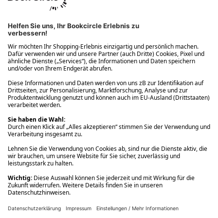
Ups! Da ist etwas schiefgelaufen. Bitte die Seite neu laden oder
nochmals versuchen.
Ups! Da ist etwas schiefgelaufen. Bitte die Seite neu laden oder