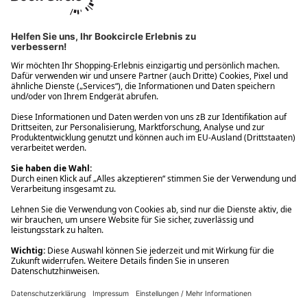
Ups! Da ist etwas schiefgelaufen. Bitte die Seite neu laden oder
nochmals versuchen.
Ups! Da ist etwas schiefgelaufen. Bitte die Seite neu laden oder