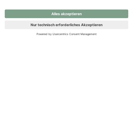
nochmals versuchen.
Ups! Da ist etwas schiefgelaufen. Bitte die Seite neu laden oder
nochmals versuchen.