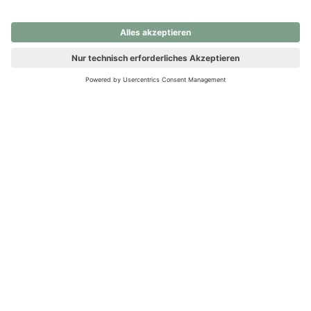
nochmals versuchen.
Ups! Da ist etwas schiefgelaufen. Bitte die Seite neu laden oder
nochmals versuchen.