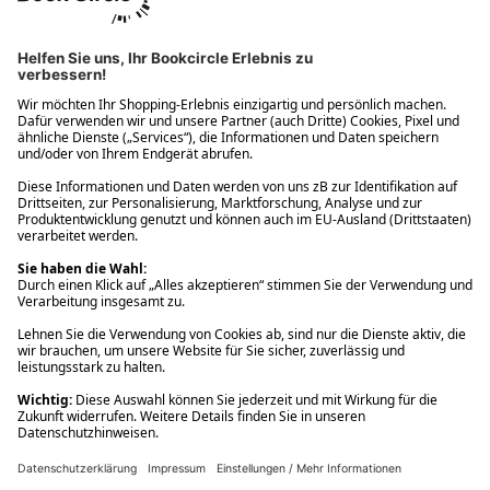
Ups! Da ist etwas schiefgelaufen. Bitte die Seite neu laden oder
nochmals versuchen.
Ups! Da ist etwas schiefgelaufen. Bitte die Seite neu laden oder