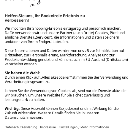
Ups! Da ist etwas schiefgelaufen. Bitte die Seite neu laden oder
nochmals versuchen.
Ups! Da ist etwas schiefgelaufen. Bitte die Seite neu laden oder