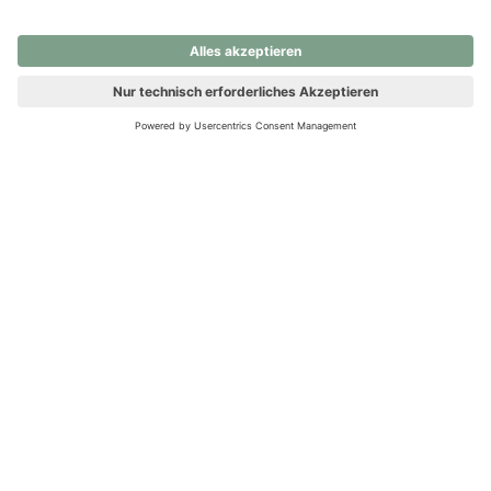
nochmals versuchen.
Ups! Da ist etwas schiefgelaufen. Bitte die Seite neu laden oder
nochmals versuchen.