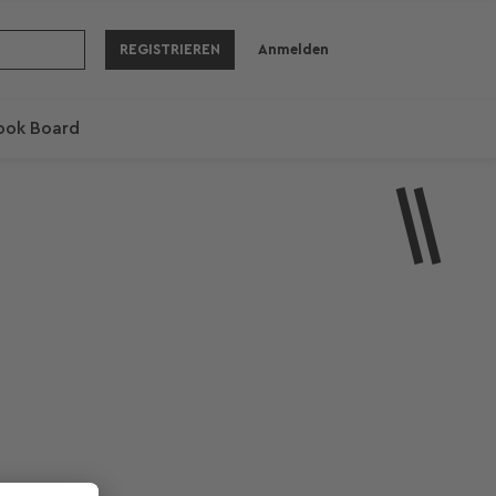
REGISTRIEREN
Anmelden
ook Board