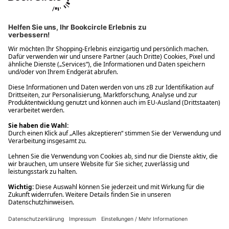
Ups! Da ist etwas schiefgelaufen. Bitte die Seite neu laden oder
nochmals versuchen.
Ups! Da ist etwas schiefgelaufen. Bitte die Seite neu laden oder