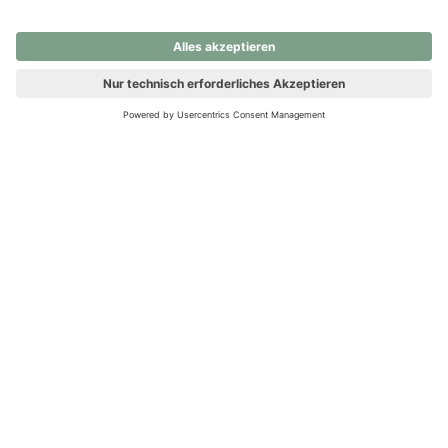
nochmals versuchen.
Ups! Da ist etwas schiefgelaufen. Bitte die Seite neu laden oder
nochmals versuchen.