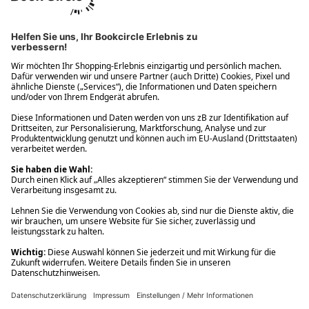
Ups! Da ist etwas schiefgelaufen. Bitte die Seite neu laden oder
nochmals versuchen.
Ups! Da ist etwas schiefgelaufen. Bitte die Seite neu laden oder