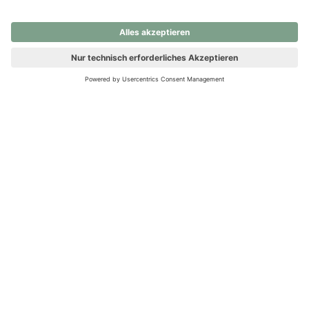
nochmals versuchen.
Ups! Da ist etwas schiefgelaufen. Bitte die Seite neu laden oder
nochmals versuchen.