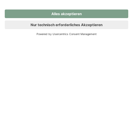
nochmals versuchen.
Ups! Da ist etwas schiefgelaufen. Bitte die Seite neu laden oder
nochmals versuchen.