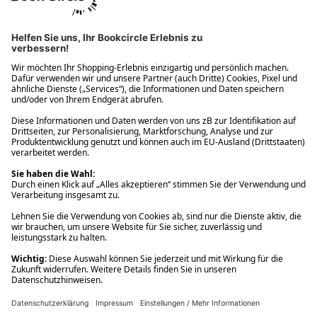
Ups! Da ist etwas schiefgelaufen. Bitte die Seite neu laden oder
nochmals versuchen.
Ups! Da ist etwas schiefgelaufen. Bitte die Seite neu laden oder