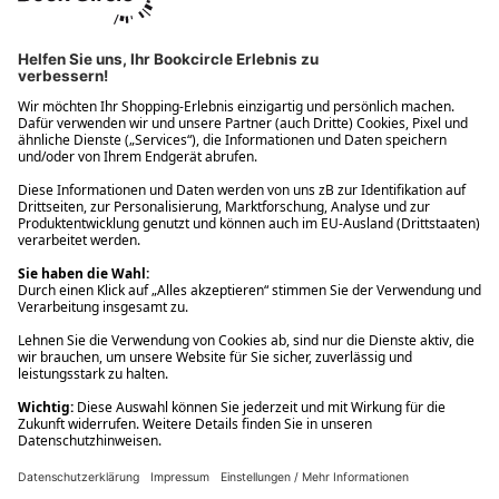
Ups! Da ist etwas schiefgelaufen. Bitte die Seite neu laden oder
nochmals versuchen.
Ups! Da ist etwas schiefgelaufen. Bitte die Seite neu laden oder