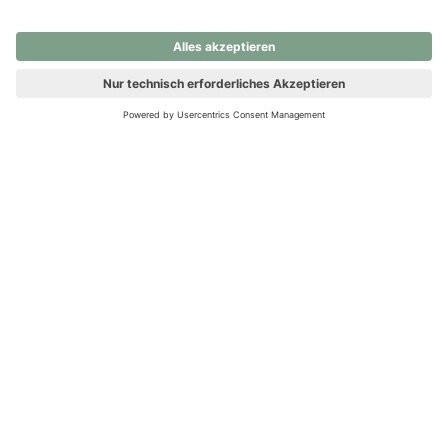
nochmals versuchen.
Ups! Da ist etwas schiefgelaufen. Bitte die Seite neu laden oder
nochmals versuchen.