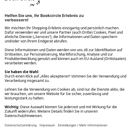
Ups! Da ist etwas schiefgelaufen. Bitte die Seite neu laden oder
nochmals versuchen.
Ups! Da ist etwas schiefgelaufen. Bitte die Seite neu laden oder