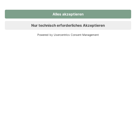
nochmals versuchen.
Ups! Da ist etwas schiefgelaufen. Bitte die Seite neu laden oder
nochmals versuchen.