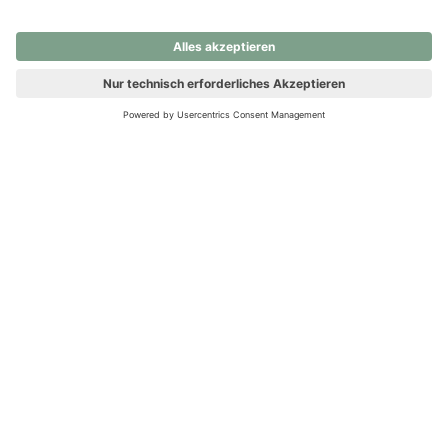
nochmals versuchen.
Ups! Da ist etwas schiefgelaufen. Bitte die Seite neu laden oder
nochmals versuchen.