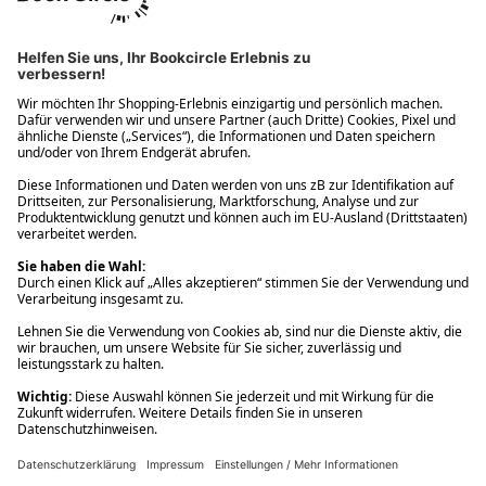
Ups! Da ist etwas schiefgelaufen. Bitte die Seite neu laden oder
nochmals versuchen.
Ups! Da ist etwas schiefgelaufen. Bitte die Seite neu laden oder