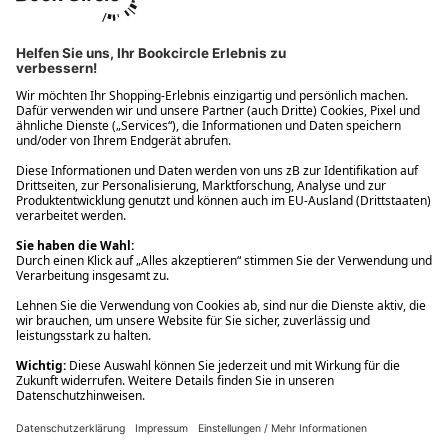
Ups! Da ist etwas schiefgelaufen. Bitte die Seite neu laden oder
nochmals versuchen.
Ups! Da ist etwas schiefgelaufen. Bitte die Seite neu laden oder