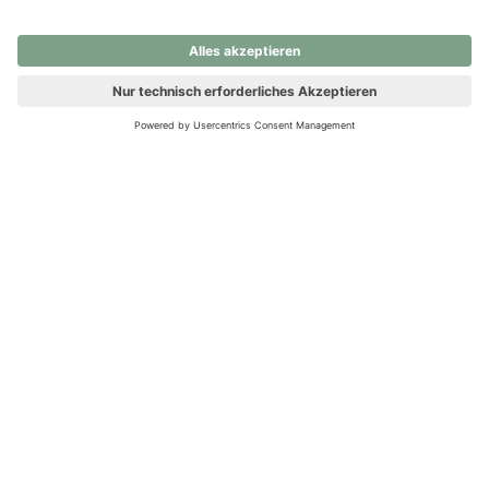
nochmals versuchen.
Ups! Da ist etwas schiefgelaufen. Bitte die Seite neu laden oder
nochmals versuchen.