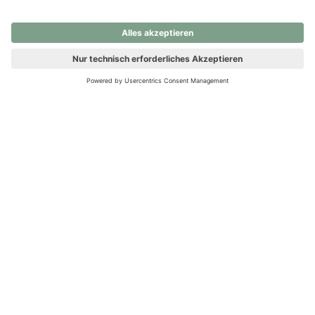
nochmals versuchen.
Ups! Da ist etwas schiefgelaufen. Bitte die Seite neu laden oder
nochmals versuchen.