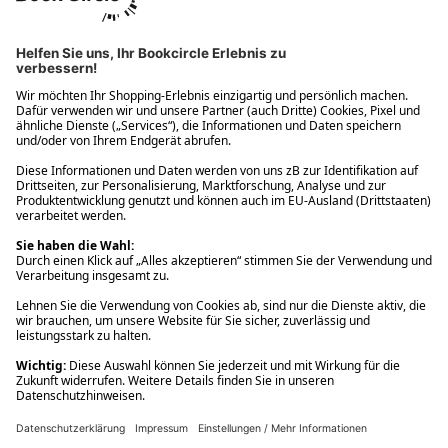
Ups! Da ist etwas schiefgelaufen. Bitte die Seite neu laden oder
nochmals versuchen.
Ups! Da ist etwas schiefgelaufen. Bitte die Seite neu laden oder