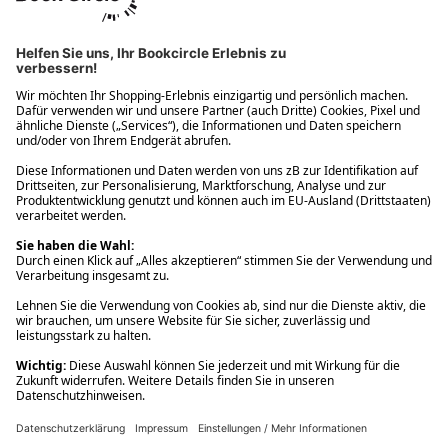
Ups! Da ist etwas schiefgelaufen. Bitte die Seite neu laden oder
nochmals versuchen.
Ups! Da ist etwas schiefgelaufen. Bitte die Seite neu laden oder