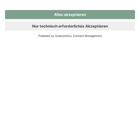
nochmals versuchen.
Ups! Da ist etwas schiefgelaufen. Bitte die Seite neu laden oder
nochmals versuchen.