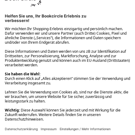
Ups! Da ist etwas schiefgelaufen. Bitte die Seite neu laden oder
nochmals versuchen.
Ups! Da ist etwas schiefgelaufen. Bitte die Seite neu laden oder