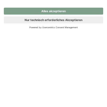
nochmals versuchen.
Ups! Da ist etwas schiefgelaufen. Bitte die Seite neu laden oder
nochmals versuchen.