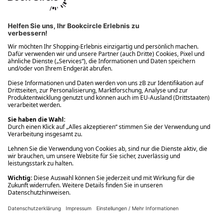
Ups! Da ist etwas schiefgelaufen. Bitte die Seite neu laden oder
nochmals versuchen.
Ups! Da ist etwas schiefgelaufen. Bitte die Seite neu laden oder