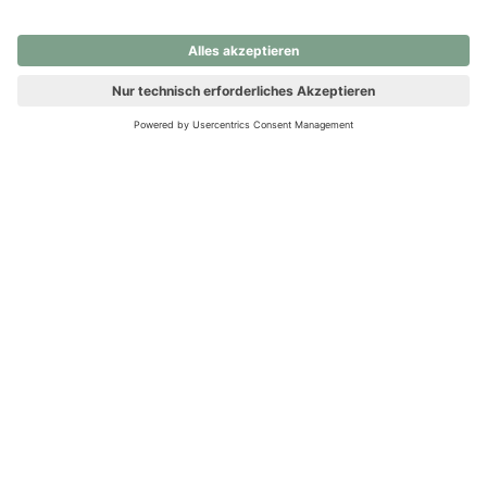
nochmals versuchen.
Ups! Da ist etwas schiefgelaufen. Bitte die Seite neu laden oder
nochmals versuchen.